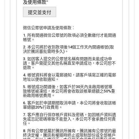
及使用條款"
微信公眾號申請及使用條款︰
1. 所有開通微信公眾號的款項必須全數繳付才能開通
帳號。
2. 本公司將於收到款項後14個工作天內開通帳號(取
決於騰訊審批需時多久)。
3. 如因客人提交的公眾號名稱有問題而未能成功申
請，客戶需提交其他名稱直至申請成功，本公司恕不
退款。
4. 帳號資料將會以電郵通知，請客戶填寫正確的電郵
地址以便收取通知。
5. 帳號成功開通後，如客戶於30天內未啟用帳號導
致帳號被凍結，本公司將會收取該帳單總額之50%重
新啟用帳號費用。
6. 客戶如於申請期間取消申請，本公司將會收取該帳
單總額20%行政費用。
7. 客戶應自行保存帳戶資料及密碼，如因帳戶資料遺
失或忘記密碼導致不能登入，本公司不會承擔任何責
任。
8. 所有公眾號屬於騰訊所擁有，騰訊擁有公眾號的最
終決定權，騰訊有權隨時終止或限制部份或全部帳戶