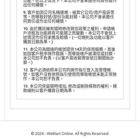
功能。在以上情況下，本公司不會承擔任何責任或作
出任何補償。
9. 客戶如因公司名稱違規、被其它公司/用戶投訴等
等，而導致封號/部份功能封鎖，本公司不會承擔任
何責任或作出任何補償。
10. 由於騰訊擁有隨時修改微信政策之權利，申請帳
戶流程及功能將有可能隨之而變動，本公司不會就上
述情況作任何承擔及賠償。(一切規則及功能以客戶
購買日期為準。)
11. 本公司為開通的帳號提供14天的保用服務，其後
如因客戶程序操作錯誤，而導致帳戶被凍結或封鎖，
本公司恕不負責。(以客戶簽收郵寄掛號日期開始計
算。)
12. 客戶必須依照本公司的操作指引登入及管理帳
號，如客戶沒有依照指引使用而導致帳號未能正常操
作，本公司恕不負責。
13. 本公司保留隨時增加, 修改或刪除條款的權利。條
款細則以客戶購買日期為準。
© 2026 - WeMart Online. All Rights Reserved.