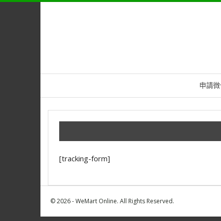
申請微
[tracking-form]
© 2026 - WeMart Online. All Rights Reserved.